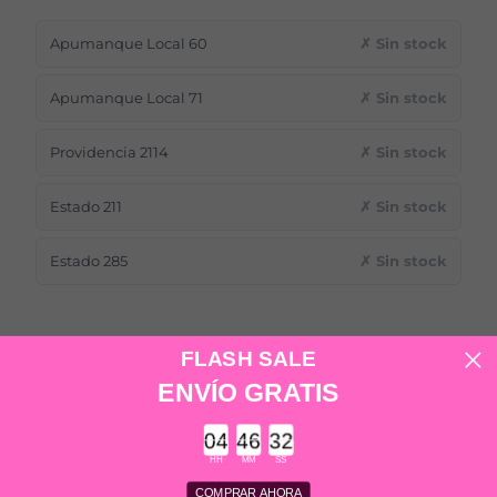
Apumanque Local 60
✗ Sin stock
Apumanque Local 71
✗ Sin stock
Providencia 2114
✗ Sin stock
Estado 211
✗ Sin stock
Estado 285
✗ Sin stock
FLASH SALE
ENVÍO GRATIS
Descripción
Countdown ends in:
Zueco Marca Boaonda
HH
MM
SS
Color: Naranjo
COMPRAR AHORA