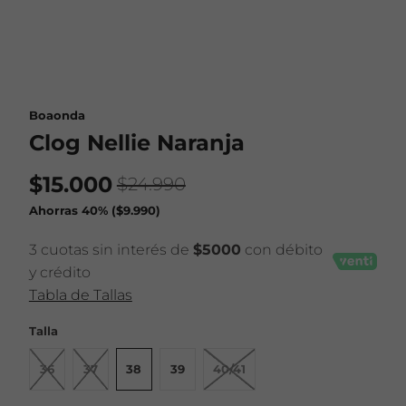
Boaonda
Clog Nellie Naranja
$15.000
$24.990
Ahorras 40% (
$9.990
)
3 cuotas sin interés de
$5000
con débito
y crédito
Tabla de Tallas
Talla
36
37
38
39
40/41