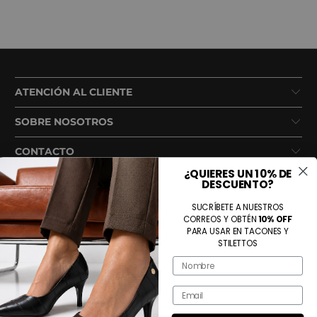
ATENCIÓN AL CLIENTE
SOBRE NOSOTROS
CONTACTO
¿QUIERES UN 10% DE
DESCUENTO?
SUCRÍBETE A NUESTROS
CORREOS Y OBTÉN
10% OFF
PARA USAR EN TACONES Y
STILETTOS
Name
Métodos de pago aceptados
Email