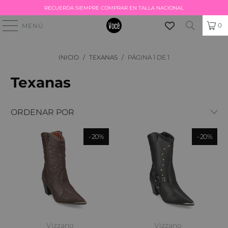
RECUERDA SIEMPRE COMPRAR EN TALLA NACIONAL
0
MENÚ
INICIO
/
TEXANAS
/
PÁGINA 1 DE 1
Texanas
20%
20%
Vizzano
Vizzano