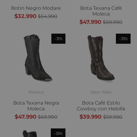
Botin Negro Modare
Bota Texana Café
Moleca
$32.990
$54.990
$47.990
$69.990
31%
33%
Moleca
New Walk
Bota Texana Negra
Bota Café Estilo
Moleca
Cowboy con Hebilla
$47.990
$39.990
$69.990
$59.990
33%