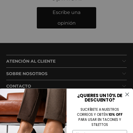
Escribe una
opinión
ATENCIÓN AL CLIENTE
SOBRE NOSOTROS
CONTACTO
¿QUIERES UN 10% DE
DESCUENTO?
SUCRÍBETE A NUESTROS
CORREOS Y OBTÉN
10% OFF
PARA USAR EN TACONES Y
STILETTOS
Name