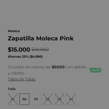
Moleca
Zapatilla Moleca Pink
$15.000
$19.990
Ahorras 25% (
$4.990
)
3 cuotas sin interés de
$5000
con débito
y crédito
Tabla de Tallas
Talla
35
36
37
38
39
40