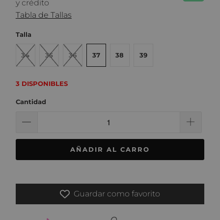
y crédito
Tabla de Tallas
Talla
34
35
36
37
38
39
3 DISPONIBLES
Cantidad
AÑADIR AL CARRO
Guardar como favorito