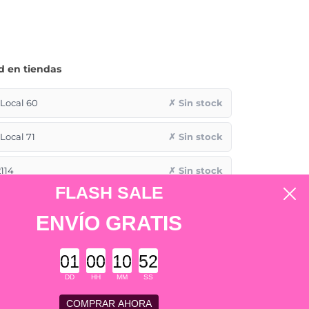
d en tiendas
ocal 60
✗ Sin stock
ocal 71
✗ Sin stock
114
✗ Sin stock
FLASH SALE
✗ Sin stock
ENVÍO GRATIS
✗ Sin stock
Countdown ends in:
DD
HH
MM
SS
COMPRAR AHORA