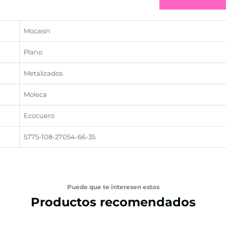
Mocasin
Plano
Metalizados
Moleca
Ecocuero
5775-108-27054-66-35
Puede que te interesen estos
Productos recomendados