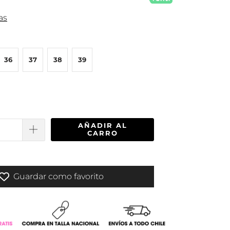
as
36
37
38
39
AÑADIR AL
CARRO
Guardar como favorito