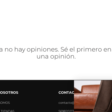
a no hay opiniones. Sé el primero en
una opinión.
NOSOTROS
CONTACTO
SOMOS
contacto@tiendavoce.cl
 TIENDAS
56982021390