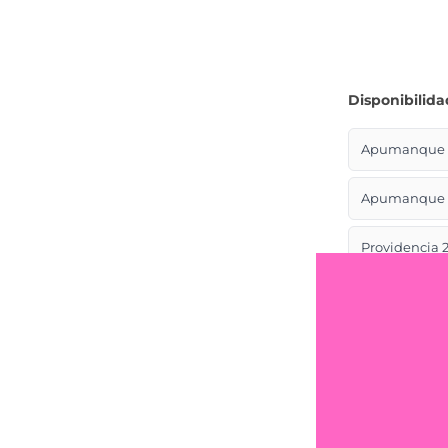
Disponibilida
Apumanque L
Apumanque L
Providencia 2
Estado 211
Estado 285