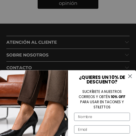
opinión
ATENCIÓN AL CLIENTE
SOBRE NOSOTROS
CONTACTO
¿QUIERES UN 10% DE
DESCUENTO?
SUCRÍBETE A NUESTROS
CORREOS Y OBTÉN
10% OFF
PARA USAR EN TACONES Y
STILETTOS
Name
Métodos de pago aceptados
Email