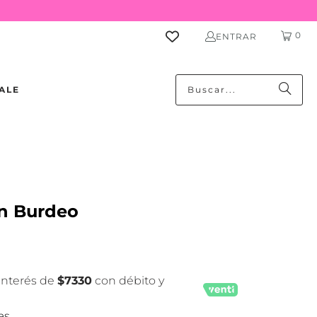
0
ENTRAR
ALE
n Burdeo
 interés de
$7330
con débito y
as