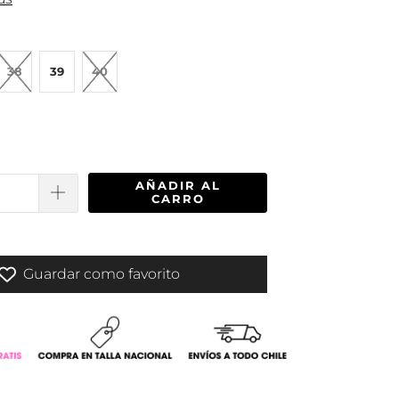
38
39
40
AÑADIR AL
CARRO
Guardar como favorito