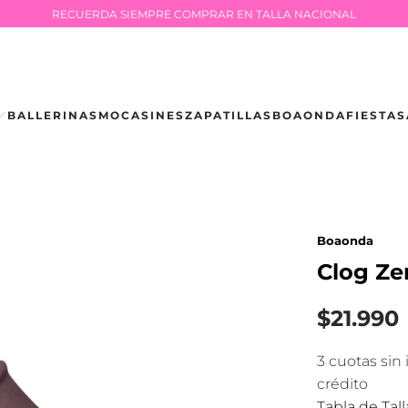
RECUERDA SIEMPRE COMPRAR EN TALLA NACIONAL
BALLERINAS
MOCASINES
ZAPATILLAS
BOAONDA
FIESTA
S
Boaonda
Clog Ze
$21.990
3 cuotas sin
crédito
Tabla de Tall