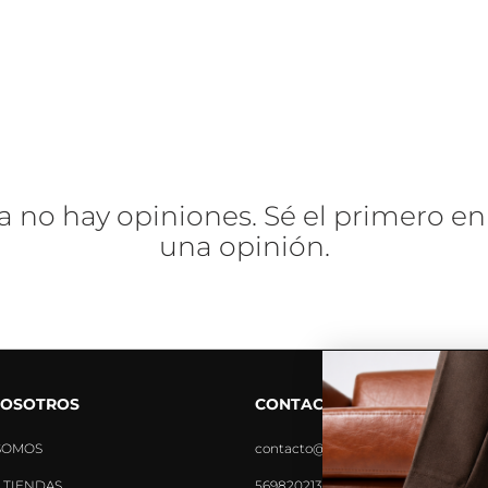
a no hay opiniones. Sé el primero en
una opinión.
NOSOTROS
CONTACTO
SOMOS
contacto@tiendavoce.cl
 TIENDAS
56982021390