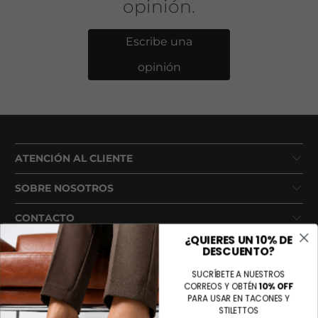
opinión.
Escribe una
opinión
ATENCIÓN AL CLIENTE
SOBRE NOSOTROS
CONTACTO
¿QUIERES UN 10% DE
DESCUENTO?
SUCRÍBETE A NUESTROS
CORREOS Y OBTÉN
10% OFF
PARA USAR EN TACONES Y
STILETTOS