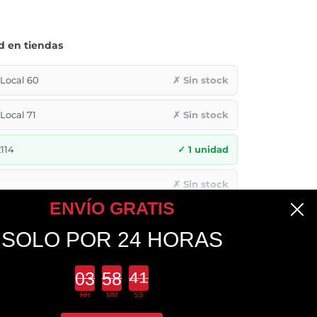
d en tiendas
ocal 60
✗ Sin stock
ocal 71
✗ Sin stock
114
✓ 1 unidad
✗ Sin stock
ENVÍO GRATIS
✗ Sin stock
SOLO POR 24 HORAS
Countdown ends in:
HH
MM
SS