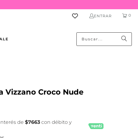
0
ENTRAR
ALE
na Vizzano Croco Nude
 interés de
$7663
con débito y
as