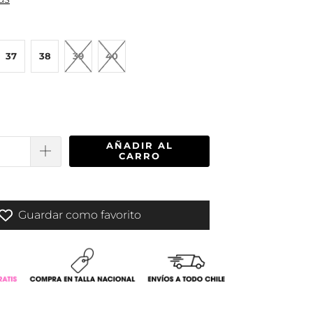
37
38
39
40
AÑADIR AL
CARRO
Guardar como favorito