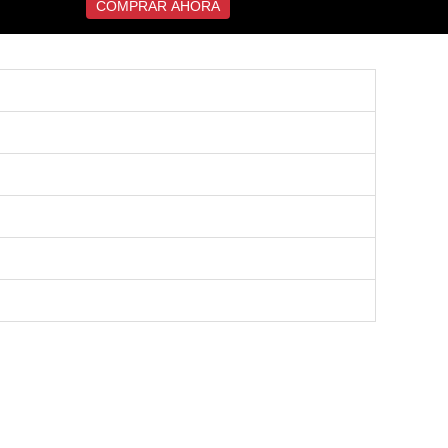
COMPRAR AHORA
. Su plantilla acolchada brinda mayor confort,