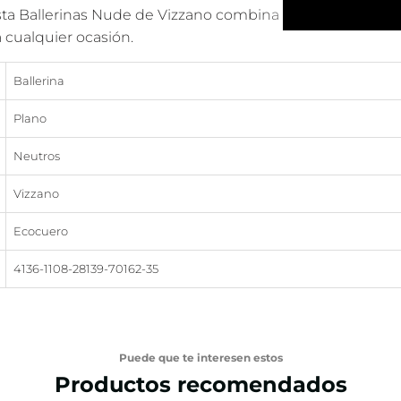
a Ballerinas Nude de Vizzano combina estilo y comodidad
a cualquier ocasión.
Ballerina
Plano
Neutros
Vizzano
Ecocuero
4136-1108-28139-70162-35
Puede que te interesen estos
Productos recomendados