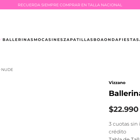
RECUERDA SIEMPRE COMPRAR EN TALLA NACIONAL
BALLERINAS
MOCASINES
ZAPATILLAS
BOAONDA
FIESTA
S
O NUDE
Vizzano
Balleri
$22.990
3 cuotas sin
crédito
Tabla de Tall