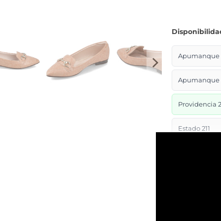
Disponibilida
Apumanque L
Apumanque L
Providencia 2
Estado 211
Estado 285