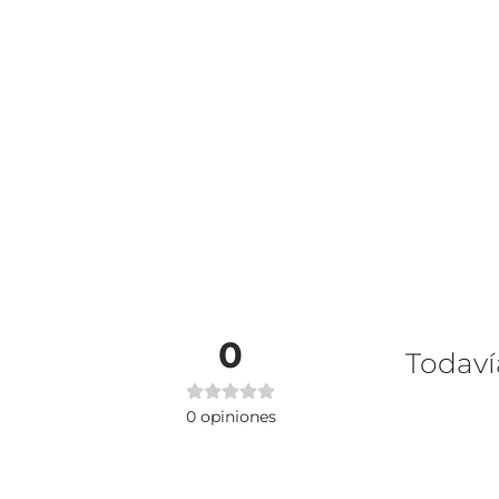
0
Todaví
0
opiniones