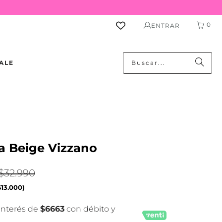
0
ENTRAR
ALE
na Beige Vizzano
$32.990
$13.000
)
 interés de
$6663
con débito y