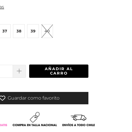
as
37
38
39
40
AÑADIR AL
CARRO
Guardar como favorito