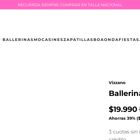
RECUERDA SIEMPRE COMPRAR EN TALLA NACIONAL
BALLERINAS
MOCASINES
ZAPATILLAS
BOAONDA
FIESTA
S
Vizzano
Balleri
$19.990
Ahorras 39% (
3 cuotas sin
crédito