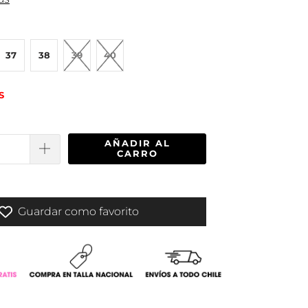
37
38
39
40
S
AÑADIR AL
CARRO
Guardar como favorito