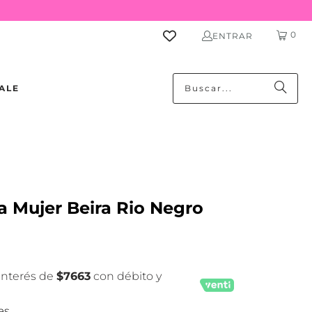
0
ENTRAR
ALE
na Mujer Beira Rio Negro
 interés de
$7663
con débito y
as