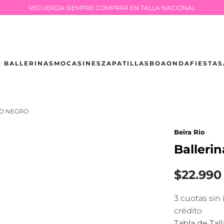
RECUERDA SIEMPRE COMPRAR EN TALLA NACIONAL
BALLERINAS
MOCASINES
ZAPATILLAS
BOAONDA
FIESTA
S
IO NEGRO
Beira Rio
Balleri
$22.990
3 cuotas sin
crédito
Tabla de Tall