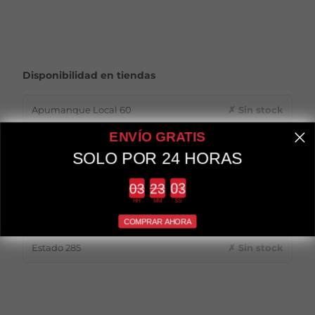
Disponibilidad en tiendas
Apumanque Local 60
✗ Sin stock
ENVÍO GRATIS
Apumanque Local 71
✓ 1 unidad
SOLO POR 24 HORAS
Providencia 2114
✓ 2 unidades
Countdown ends in:
HH
MM
SS
Estado 211
✗ Sin stock
COMPRAR AHORA
Estado 285
✗ Sin stock