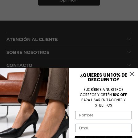
ATENCIÓN AL CLIENTE
SOBRE NOSOTROS
CONTACTO
¿QUIERES UN 10% DE
DESCUENTO?
SUCRÍBETE A NUESTROS
CORREOS Y OBTÉN
10% OFF
PARA USAR EN TACONES Y
STILETTOS
Name
Métodos de pago aceptados
Email