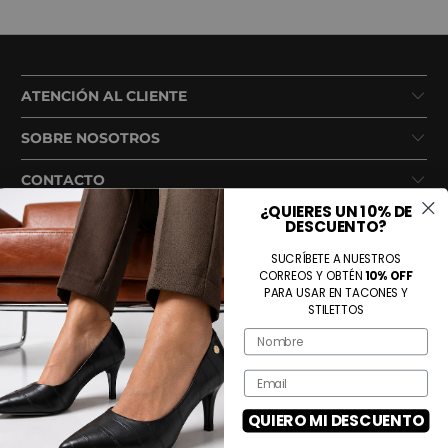
ATENCIÓN AL CLIENTE
SOBRE NOSOTROS
CONTACTO
¿QUIERES UN 10% DE
DESCUENTO?
SUCRÍBETE A NUESTROS
CORREOS Y OBTÉN
10% OFF
PARA USAR EN TACONES Y
STILETTOS
Name
Métodos de pago aceptados
Email
QUIERO MI DESCUENTO
© 2026
Tienda Voce
. Todos los derechos reservados.