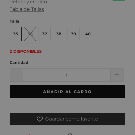
débito y crédito
Tabla de Tallas
Talla
35
36
37
38
39
40
2 DISPONIBLES
Cantidad
AÑADIR AL CARRO
Guardar como favorito