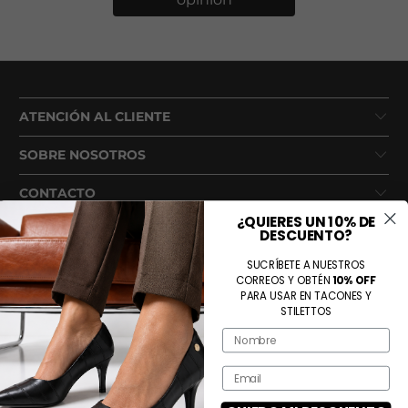
ATENCIÓN AL CLIENTE
SOBRE NOSOTROS
CONTACTO
¿QUIERES UN 10% DE
DESCUENTO?
SUCRÍBETE A NUESTROS
CORREOS Y OBTÉN
10% OFF
PARA USAR EN TACONES Y
STILETTOS
Name
Métodos de pago aceptados
Email