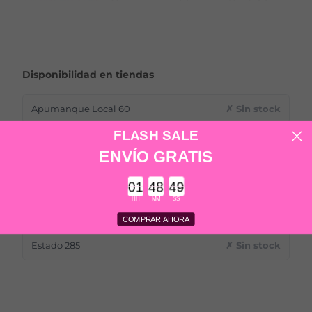
Disponibilidad en tiendas
Apumanque Local 60
✗ Sin stock
FLASH SALE
Apumanque Local 71
✗ Sin stock
ENVÍO GRATIS
Providencia 2114
✗ Sin stock
Countdown ends in:
HH
MM
SS
Estado 211
✗ Sin stock
COMPRAR AHORA
Estado 285
✗ Sin stock