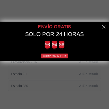
ENVÍO GRATIS
Disponibilidad en tiendas
SOLO POR 24 HORAS
Apumanque Local 60
✓ 1 unidad
Countdown ends in:
HH
MM
SS
Apumanque Local 71
✗ Sin stock
COMPRAR AHORA
Providencia 2114
✗ Sin stock
Estado 211
✗ Sin stock
Estado 285
✗ Sin stock