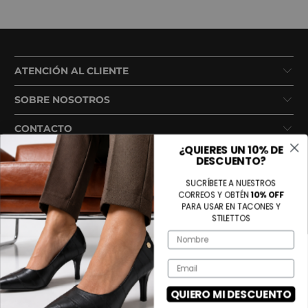
ATENCIÓN AL CLIENTE
SOBRE NOSOTROS
CONTACTO
¿QUIERES UN 10% DE
DESCUENTO?
SUCRÍBETE A NUESTROS
CORREOS Y OBTÉN
10% OFF
PARA USAR EN TACONES Y
STILETTOS
Name
Métodos de pago aceptados
Email
QUIERO MI DESCUENTO
© 2026
Tienda Voce
. Todos los derechos reservados.