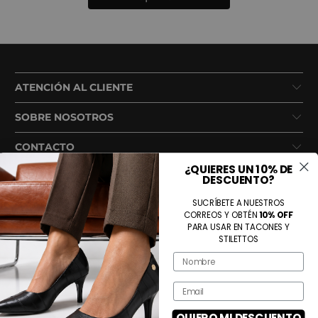
ATENCIÓN AL CLIENTE
SOBRE NOSOTROS
CONTACTO
¿QUIERES UN 10% DE
DESCUENTO?
SUCRÍBETE A NUESTROS
CORREOS Y OBTÉN
10% OFF
PARA USAR EN TACONES Y
STILETTOS
Name
Métodos de pago aceptados
Email
QUIERO MI DESCUENTO