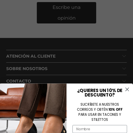
Escribe una
opinión
ATENCIÓN AL CLIENTE
SOBRE NOSOTROS
CONTACTO
¿QUIERES UN 10% DE
DESCUENTO?
SUCRÍBETE A NUESTROS
CORREOS Y OBTÉN
10% OFF
PARA USAR EN TACONES Y
STILETTOS
Name
Métodos de pago aceptados