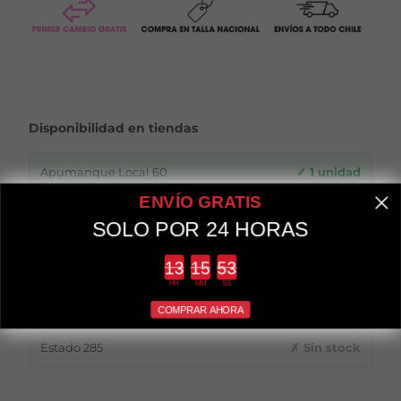
Disponibilidad en tiendas
Apumanque Local 60
✓ 1 unidad
ENVÍO GRATIS
Apumanque Local 71
✗ Sin stock
SOLO POR 24 HORAS
Providencia 2114
✗ Sin stock
Countdown ends in:
HH
MM
SS
Estado 211
✗ Sin stock
COMPRAR AHORA
Estado 285
✗ Sin stock