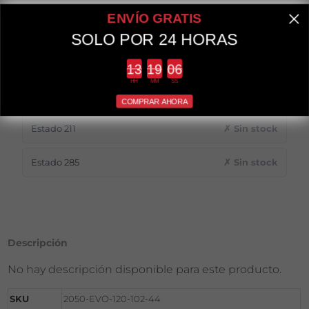
ENVÍO GRATIS
Apumanque Local 60
✗ Sin stock
SOLO POR 24 HORAS
Apumanque Local 71
✗ Sin stock
Countdown ends in:
HH
MM
SS
Providencia 2114
✓ 1 unidad
COMPRAR AHORA
Estado 211
✗ Sin stock
Estado 285
✗ Sin stock
Descripción
No hay descripción disponible para este producto.
SKU
2050-EVO-120-102-44