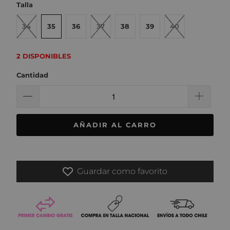
Talla
34
35
36
37
38
39
40
2 DISPONIBLES
Cantidad
AÑADIR AL CARRO
Guardar como favorito