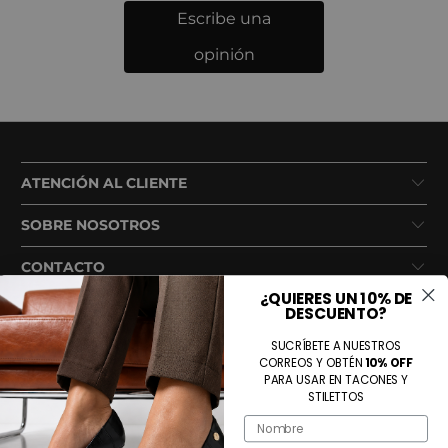
Escribe una
opinión
ATENCIÓN AL CLIENTE
SOBRE NOSOTROS
CONTACTO
¿QUIERES UN 10% DE
DESCUENTO?
SUCRÍBETE A NUESTROS
CORREOS Y OBTÉN
10% OFF
PARA USAR EN TACONES Y
STILETTOS
Name
Métodos de pago aceptados